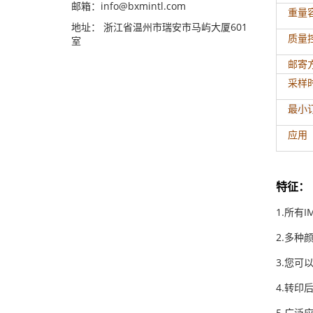
邮箱：info@bxmintl.com
重量
地址： 浙江省温州市瑞安市马屿大厦601
质量
室
邮寄
采样
最小
应用
特征
：
1.所有
2.多种
3.您
4.转
5.广泛