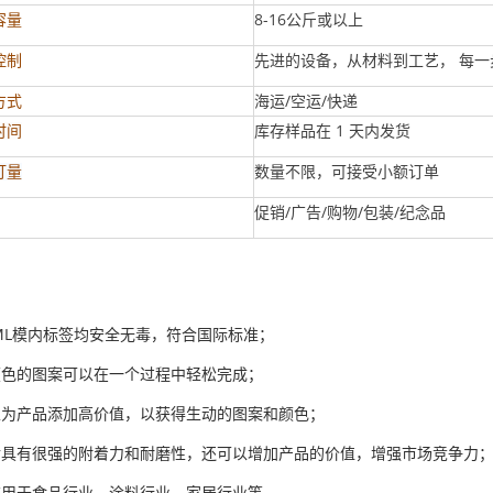
8-16公斤或以上
容量
先进的设备，从材料到工艺， 每
控制
海运/空运/快递
方式
库存样品在 1 天内发货
时间
数量不限，可接受小额订单
订量
促销/广告/购物/包装/纪念品
IML模内标签均安全无毒，符合国际标准；
颜色的图案可以在一个过程中轻松完成；
可以为产品添加高价值，以获得生动的图案和颜色；
印后具有很强的附着力和耐磨性，还可以增加产品的价值，增强市场竞争力
应用于食品行业、涂料行业、家居行业等
。