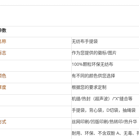
参数
无纺布手提袋
名称
作为您提供的徽标/图片
标志
100%颗粒环保无纺布
有不同的颜色供您选择
颜色
根据您的要求定制
厚度
机缝/热封（超声波）/“X”缝合等
手提袋，背心袋，D切袋，抽绳袋
丝网印刷/凹版印刷/热转印/热升华
方式
耐用、环保、不含双酚 A、无毒、符合