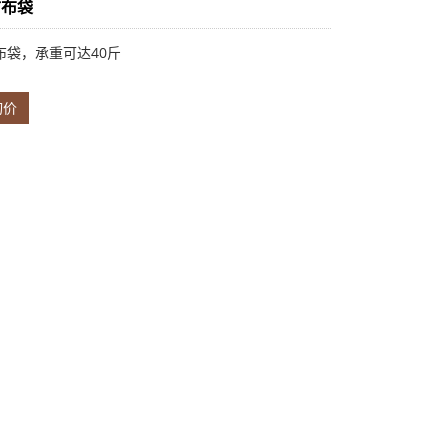
纺布袋
布袋，承重可达40斤
询价