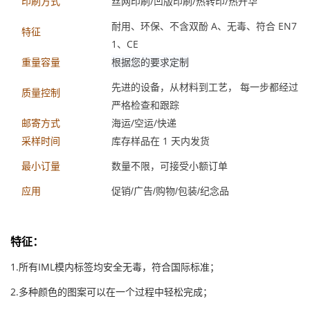
丝网印刷/凹版印刷/热转印/热升华
印刷方式
耐用、环保、不含双酚 A、无毒、符合 EN7
特征
1、CE
根据您的要求定制
重量容量
先进的设备，从材料到工艺， 每一步都经过
质量控制
严格检查和跟踪
海运/空运/快递
邮寄方式
库存样品在 1 天内发货
采样时间
数量不限，可接受小额订单
最小订量
应用
促销/广告/购物/包装/纪念品
特征
：
1.所有IML模内标签均安全无毒，符合国际标准；
2.多种颜色的图案可以在一个过程中轻松完成；