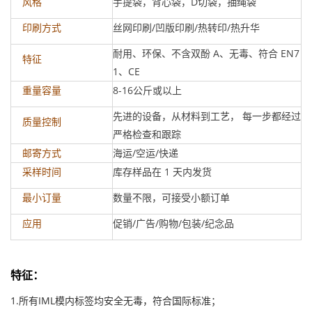
手提袋，背心袋，D切袋，抽绳袋
风格
丝网印刷/凹版印刷/热转印/热升华
印刷方式
耐用、环保、不含双酚 A、无毒、符合 EN7
特征
1、CE
8-16公斤或以上
重量容量
先进的设备，从材料到工艺， 每一步都经过
质量控制
严格检查和跟踪
海运/空运/快递
邮寄方式
库存样品在 1 天内发货
采样时间
数量不限，可接受小额订单
最小订量
促销/广告/购物/包装/纪念品
应用
特征
：
1.所有IML模内标签均安全无毒，符合国际标准；