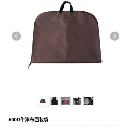
600D牛津布西装袋