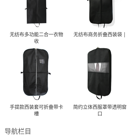
无纺布多功能二合一衣物
无纺布商务折叠西装袋 |
收
手提款西装套可折叠带卡
简约立体西服罩带透明窗
槽
口
导航栏目