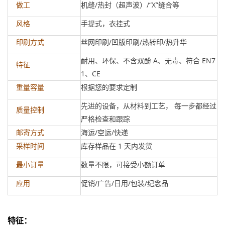
机缝/热封（超声波）/“X”缝合等
做工
手提式，衣挂式
风格
丝网印刷/凹版印刷/热转印/热升华
印刷方式
耐用、环保、不含双酚 A、无毒、符合 EN7
特征
1、CE
根据您的要求定制
重量容量
先进的设备，从材料到工艺， 每一步都经过
质量控制
严格检查和跟踪
海运/空运/快递
邮寄方式
库存样品在 1 天内发货
采样时间
数量不限，可接受小额订单
最小订量
促销/广告/日用/包装/纪念品
应用
特征
：