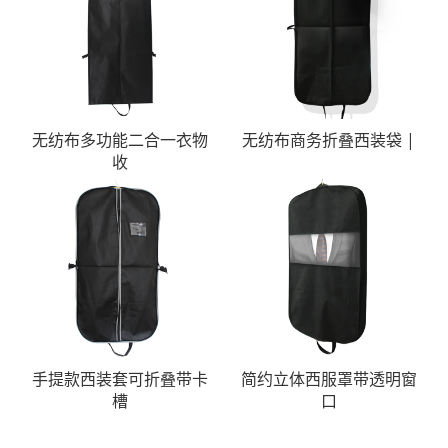
无纺布多功能二合一衣物
无纺布商务折叠西装袋 |
收
手提款西装套可折叠带卡
简约立体西服罩带透明窗
槽
口